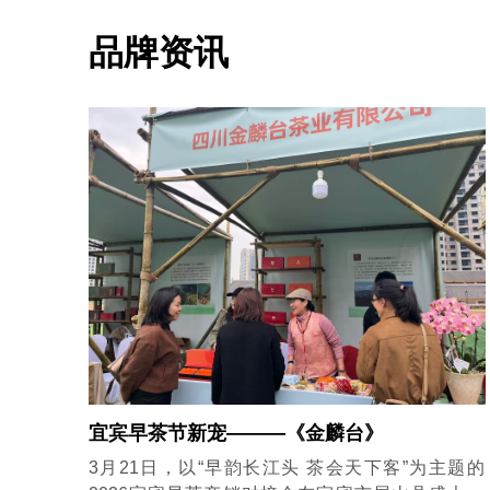
品牌资讯
宜宾早茶节新宠———《金麟台》
3月21日，以“早韵长江头 茶会天下客”为主题的