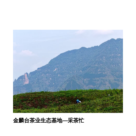
金麟台茶业生态基地—采茶忙